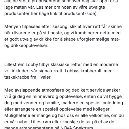
alle de stolte produsentene som hver dag står opp for å
lage maten vår. Les mer om noen av våre utvalgte
produsenter her (lage link til produsent-side)
Menyen tilpasses etter sesong, slik at hver rett får skinne
når råvarene er på sitt beste, og vi kombinerer dette med
et godt utvalg av drikke for å skape uforglemmelige mat-
og drikkeopplevelser.
Lillestrøm Lobby tilbyr klassiske retter med en moderne
vri, inkludert vår signaturrett, Lobbys krabberull, med
taskekrabbe fra Hvaler.
Med avslappende atmosfære og dedikert service ønsker
vi å gi deg en minneverdig opplevelse, enten du vil hygge
deg med venner og familie, markere en spesiell anledning
eller arrangere en spesiell opplevelse med kolleger.
Mulighetene er mange og hos oss er alle velkomne, om du
er vår nabo i Lillestrøm eller kanskje deltar på et av de
mange arrangementene på NOVA Spektrum.