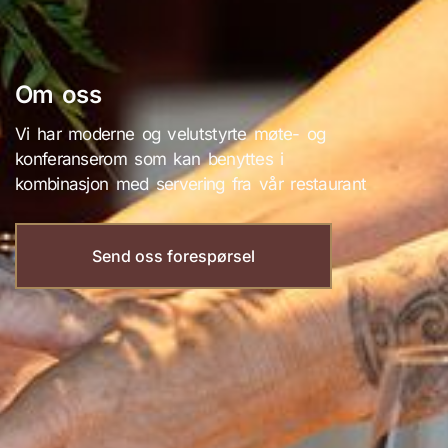
Om oss
Vi har moderne og velutstyrte møte- og
konferanserom som kan benyttes i
kombinasjon med servering fra vår restaurant
Send oss forespørsel