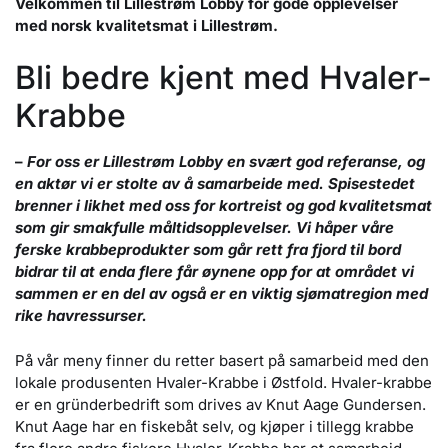
Velkommen til Lillestrøm Lobby for gode opplevelser
med norsk kvalitetsmat i Lillestrøm.
Bli bedre kjent med Hvaler-
Krabbe
–
For oss er Lillestrøm Lobby en svært god referanse, og
en aktør vi er stolte av å samarbeide med. Spisestedet
brenner i likhet med oss for kortreist og god kvalitetsmat
som gir smakfulle måltidsopplevelser. Vi håper våre
ferske krabbeprodukter som går rett fra fjord til bord
bidrar til at enda flere får øynene opp for at området vi
sammen er en del av også er en viktig sjømatregion med
rike havressurser.
På vår meny finner du retter basert på samarbeid med den
lokale produsenten Hvaler-Krabbe i Østfold. Hvaler-krabbe
er en gründerbedrift som drives av Knut Aage Gundersen.
Knut Aage har en fiskebåt selv, og kjøper i tillegg krabbe