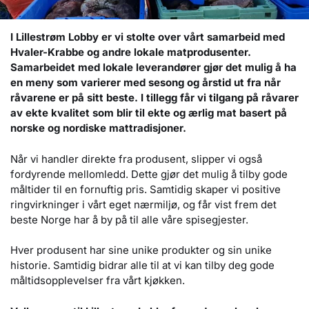
I Lillestrøm Lobby er vi stolte over vårt samarbeid med
Hvaler-Krabbe og andre lokale matprodusenter.
Samarbeidet med lokale leverandører gjør det mulig å ha
en meny som varierer med sesong og årstid ut fra når
råvarene er på sitt beste. I tillegg får vi tilgang på råvarer
av ekte kvalitet som blir til ekte og ærlig mat basert på
norske og nordiske mattradisjoner.
Når vi handler direkte fra produsent, slipper vi også
fordyrende mellomledd. Dette gjør det mulig å tilby gode
måltider til en fornuftig pris. Samtidig skaper vi positive
ringvirkninger i vårt eget nærmiljø, og får vist frem det
beste Norge har å by på til alle våre spisegjester.
Hver produsent har sine unike produkter og sin unike
historie. Samtidig bidrar alle til at vi kan tilby deg gode
måltidsopplevelser fra vårt kjøkken.